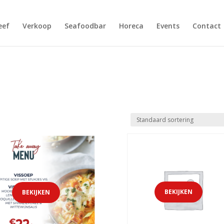
Products
search
eef
Verkoop
Seafoodbar
Horeca
Events
Contact
BEKIJKEN
BEKIJKEN