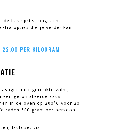
je de basisprijs, ongeacht
extra opties die je verder kan
.
€
22,00
PER KILOGRAM
ATIE
mlasagne met gerookte zalm,
n een getomateerde saus!
men in de oven op 200°C voor 20
We raden 500 gram per persoon
ten, lactose, vis