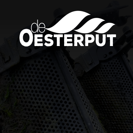
 speciaal event die we
leidingen of gewoon de
je dan in op onze