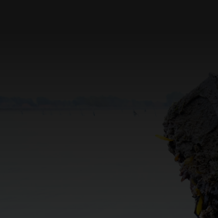
Wil je mee zijn met het laatste nieuws, een
organiseren, aansluiten bij geplande rond
promo's van de maand ontvangen? Schrijf 
nieuwsbrief.