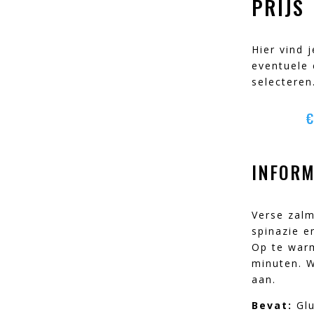
PRIJS
Hier vind 
eventuele 
selecteren
INFORM
Verse zal
spinazie e
Op te war
minuten. 
aan.
Bevat:
Glu