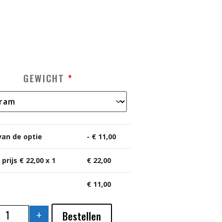
GEWICHT
*
van de optie
-
€
11,00
 prijs €
22,00
x 1
€
22,00
€
11,00
+
Bestellen
ZALMLASAGNE AANTAL