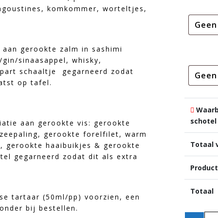
angoustines, komkommer, worteltjes,
e aan gerookte zalm in sashimi
/gin/sinaasappel, whisky,
 apart schaaltje gegarneerd zodat
atst op tafel.
Waarbo
schotel
iatie aan gerookte vis: gerookte
zeepaling, gerookte forelfilet, warm
Totaal 
, gerookte haaibuikjes & gerookte
tel gegarneerd zodat dit als extra
.
Product
Totaal
rse tartaar (50ml/pp) voorzien, een
onder bij bestellen.