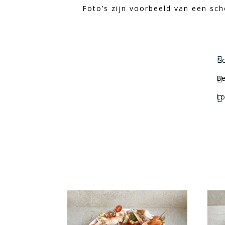
Foto’s zijn voorbeeld van een sc

Sc
Be

Lo
