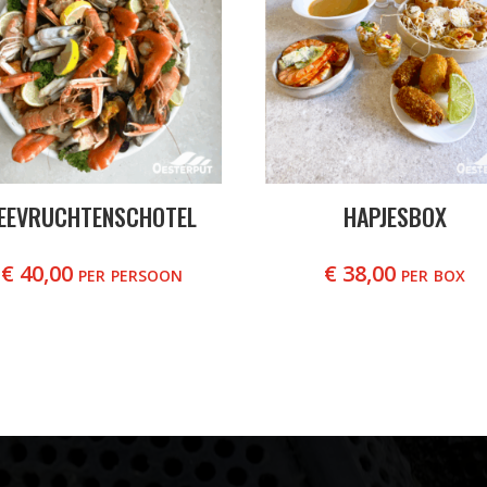
EEVRUCHTENSCHOTEL
HAPJESBOX
€
40,00
per persoon
€
38,00
per box