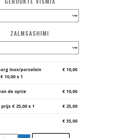
GEROOKTE VISMIX
ZALMSASHIMI
rg Inox/porselein
€
10,00
 €
10,00
x 1
van de optie
€
10,00
 prijs €
25,00
x 1
€
25,00
€
35,00