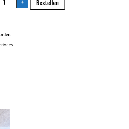
+
Bestellen
VISSERSSCHOTEL AANTAL
orden.
eriodes.