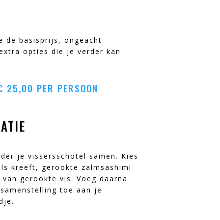
je de basisprijs, ongeacht
extra opties die je verder kan
.
€
25,00
PER PERSOON
ATIE
nder je vissersschotel samen. Kies
als kreeft, gerookte zalmsashimi
 van gerookte vis. Voeg daarna
 samenstelling toe aan je
dje.