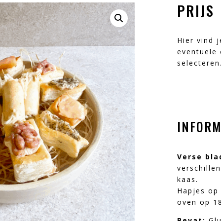
PRIJS
Hier vind 
eventuele 
selecteren
INFORM
Verse bl
verschille
kaas.
Hapjes op
oven op 1
Bevat:
Glu