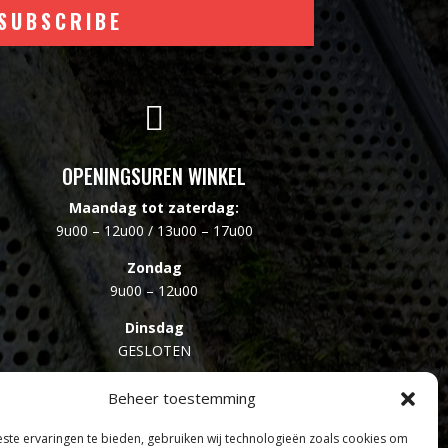
SUBSCRIBE

OPENINGSUREN WINKEL
Maandag tot zaterdag:
9u00 – 12u00 / 13u00 – 17u00
Zondag
9u00 – 12u00
Dinsdag
GESLOTEN
Beheer toestemming
te ervaringen te bieden, gebruiken wij technologieën zoals cookies om