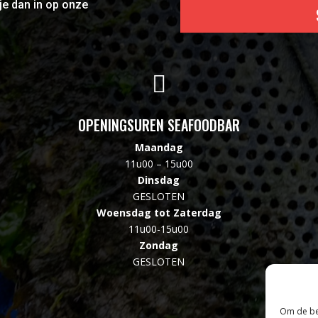
je dan in op onze

OPENINGSUREN SEAFOODBAR
Maandag
11u00 – 15u00
Dinsdag
GESLOTEN
Woensdag tot Zaterdag
11u00-15u00
Zondag
GESLOTEN
Om de bes