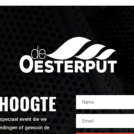
 HOOGTE
 speciaal event die we
leidingen of gewoon de