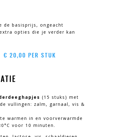
je de basisprijs, ongeacht
extra opties die je verder kan
.
€
20,00
PER STUK
ATIE
aderdeeghapjes
(15 stuks) met
nde vullingen: zalm, garnaal, vis &
 te warmen in en voorverwarmde
80°C voor 10 minuten.
ten, lactose, vis, schaaldieren