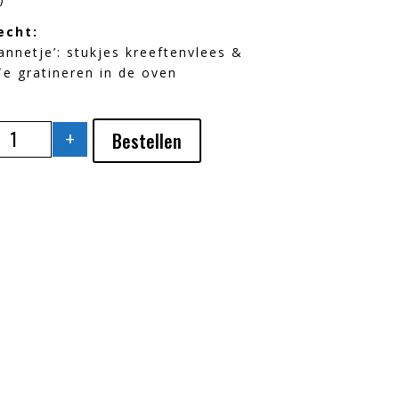
echt:
annetje’: stukjes kreeftenvlees &
 Te gratineren in de oven
+
Bestellen
TAKE-AWAY 27 FEBRUARI - 1 MAART AANTAL