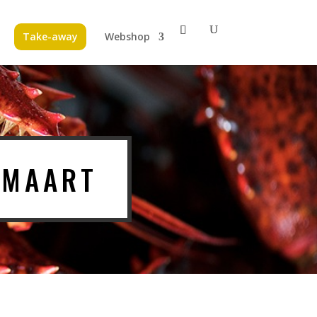
Take-away
Webshop
 MAART