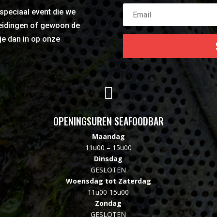
 speciaal event die we
leidingen of gewoon de
je dan in op onze

OPENINGSUREN SEAFOODBAR
Maandag
11u00 – 15u00
Dinsdag
GESLOTEN
Woensdag tot Zaterdag
11u00-15u00
Zondag
GESLOTEN