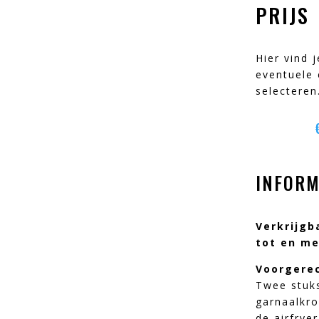
PRIJS
Hier vind 
eventuele 
selecteren
INFORM
Verkrijgb
tot en m
Voorgere
Twee stuks
garnaalkro
de airfryer