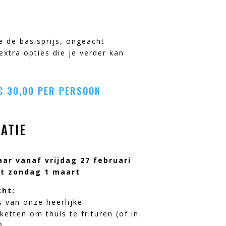
je de basisprijs, ongeacht
extra opties die je verder kan
.
€
30,00
PER PERSOON
ATIE
aar vanaf vrijdag 27 februari
et zondag 1 maart
cht:
 van onze heerlijke
ketten om thuis te frituren (of in
)