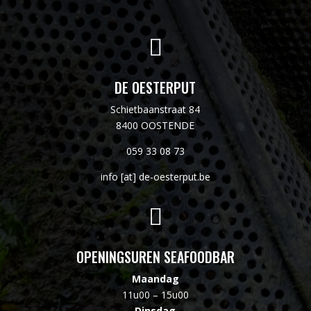

DE OESTERPUT
Schietbaanstraat 84
8400 OOSTENDE
059 33 08 73
info [at] de-oesterput.be

OPENINGSUREN SEAFOODBAR
Maandag
11u00 – 15u00
Dinsdag