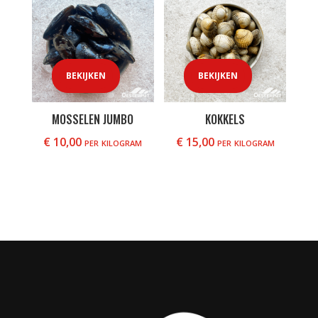
BEKIJKEN
BEKIJKEN
MOSSELEN JUMBO
KOKKELS
€
10,00
per kilogram
€
15,00
per kilogram