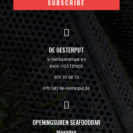
SUBSCRIBE

DE OESTERPUT
Schietbaanstraat 84
8400 OOSTENDE
059 33 08 73
info [at] de-oesterput.be

OPENINGSUREN SEAFOODBAR
Maandag