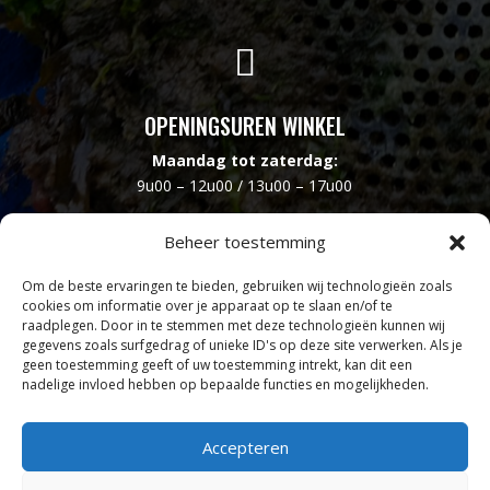

OPENINGSUREN WINKEL
Maandag tot zaterdag:
9u00 – 12u00 / 13u00 – 17u00
Zondag
Beheer toestemming
9u00 – 12u00
Om de beste ervaringen te bieden, gebruiken wij technologieën zoals
Dinsdag
cookies om informatie over je apparaat op te slaan en/of te
GESLOTEN
raadplegen. Door in te stemmen met deze technologieën kunnen wij
gegevens zoals surfgedrag of unieke ID's op deze site verwerken. Als je
geen toestemming geeft of uw toestemming intrekt, kan dit een
nadelige invloed hebben op bepaalde functies en mogelijkheden.
Follow
Follow
Accepteren