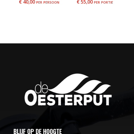
€
40,00
per persoon
€
55,00
per portie
BLIJF OP DE HOOGTE