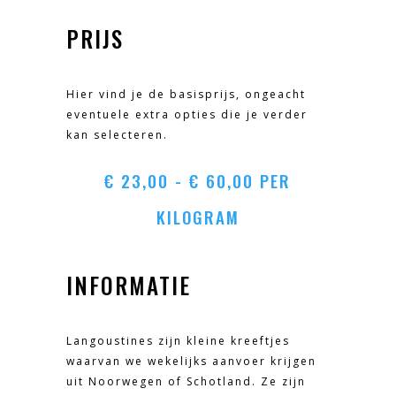
PRIJS
Hier vind je de basisprijs, ongeacht
eventuele extra opties die je verder
kan selecteren.
PRIJSKLASSE:
€
23,00
-
€
60,00
PER
€ 23,00
KILOGRAM
TOT
INFORMATIE
€ 60,00
Langoustines zijn kleine kreeftjes
waarvan we wekelijks aanvoer krijgen
uit Noorwegen of Schotland. Ze zijn